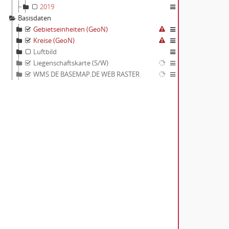
2019
flurstuecke_ag
Basisdaten
Gebietseinheiten (GeoN)
symbole
Kreise (GeoN)
WMS DE BASEMAP.DE WEB RASTER
Luftbild
basemap.de Web Raster Grau
Liegenschaftskarte (S/W)
WMS DE BASEMAP.DE WEB RASTER