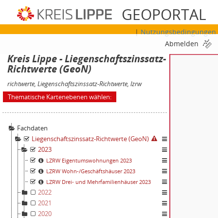
Liegenschaftszinssatz-Richtwerte (GeoN)
GEOPORTAL
2023
LZRW Eigentumswohnungen 2023
|
Nutzungsbedingungen
Abmelden
LZRW Wohn-/Geschäftshäuser 2023
Kreis Lippe - Liegenschaftszinssatz-
Richtwerte (GeoN)
LZRW Drei- und Mehrfamilienhäuser 2023
richtwerte, Liegenschaftszinssatz-Richtwerte, lzrw
Thematische Kartenebenen wählen:
Gebietseinheiten (GeoN)
Kreis Lippe: Kreisgebiet
Fachdaten
Kreis Lippe: Kreisangehörige Kommunen
Liegenschaftszinssatz-Richtwerte (GeoN)
2023
Kreise (GeoN)
LZRW Eigentumswohnungen 2023
KreiseGER
LZRW Wohn-/Geschäftshäuser 2023
LZRW Drei- und Mehrfamilienhäuser 2023
2022
Liegenschaftskarte (S/W)
2021
texte
2020