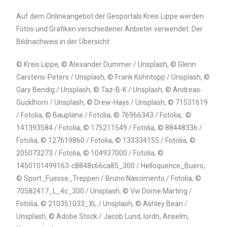
Auf dem Onlineangebot der Geoportals Kreis Lippe werden
Fotos und Grafiken verschiedener Anbieter verwendet. Der
Bildnachweis in der Übersicht
© Kreis Lippe, © Alexander Dummer / Unsplash, © Glenn
Carstens-Peters / Unsplash, © Frank Kohntopp / Unsplash, ©
Gary Bendig / Unsplash, © Taz-B-K / Unsplash, © Andreas-
Gucklhorn / Unsplash, © Drew-Hays / Unsplash, © 71531619
/ Fotolia, © Baupläne / Fotolia, © 76966343 / Fotolia, ©
141393584 / Fotolia, © 175211549 / Fotolia, © 88448336 /
Fotolia, © 127619860 / Fotolia, © 133334155 / Fotolia, ©
205073273 / Fotolia, © 104937000 / Fotolia, ©
1450101499163-c8848c66ca85_300 / Helloquence_Buero,
© Sport_Fuesse_Treppen / Bruno Nascimento / Fotolia, ©
70582417_L_4c_300 / Unsplash, © Vw Dorne Marting /
Fotolia,
©
210351033_XL / Unsplash,
© Ashley Bean /
Unsplash, © Adobe Stock / Jacob Lund, lordn, Anselm,